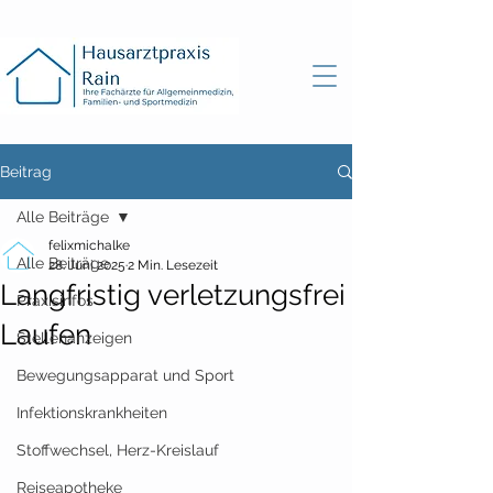
Beitrag
Alle Beiträge
felixmichalke
Alle Beiträge
28. Juni 2025
2 Min. Lesezeit
Langfristig verletzungsfrei
Praxisinfos
Laufen
Stellenanzeigen
Bewegungsapparat und Sport
Infektionskrankheiten
Stoffwechsel, Herz-Kreislauf
Reiseapotheke