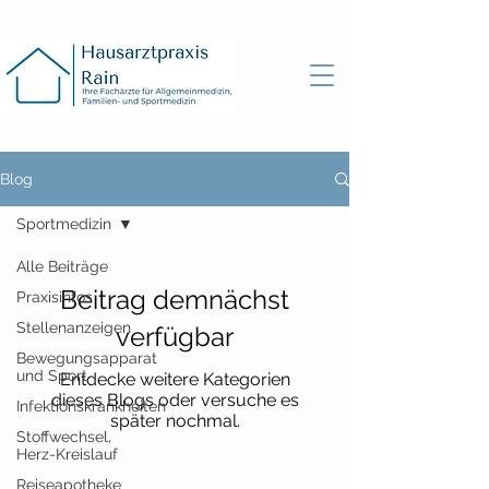
Blog
Sportmedizin
Alle Beiträge
Beitrag demnächst
Praxisinfos
Stellenanzeigen
verfügbar
Bewegungsapparat
und Sport
Entdecke weitere Kategorien
dieses Blogs oder versuche es
Infektionskrankheiten
später nochmal.
Stoffwechsel,
Herz-Kreislauf
Reiseapotheke