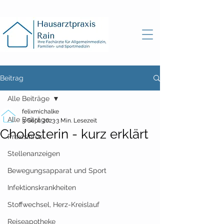
Beitrag
Alle Beiträge
felixmichalke
Alle Beiträge
3. Sept. 2023
3 Min. Lesezeit
Cholesterin - kurz erklärt
Praxisinfos
Stellenanzeigen
Bewegungsapparat und Sport
Infektionskrankheiten
Stoffwechsel, Herz-Kreislauf
Reiseapotheke